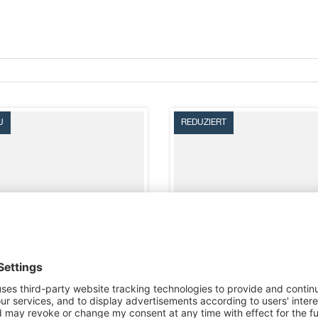
U
REDUZIERT
SONNE BERGE NATUR
BAUGRUND IN ASCHACH AN
STEYR
Vorderstoder
Aschach an der Steyr
KAUFPREIS:
190.000 €
KAUFPREIS:
248.000 €