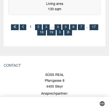
Living area
130 sqm
1
2
3
...
4
5
6
7
...
17
18
19
CONTACT
SÜSS REAL
Pfarrgasse 8
4400 Steyr
Ansprechpartner:
Roland Süss
+43 676/600 99 00