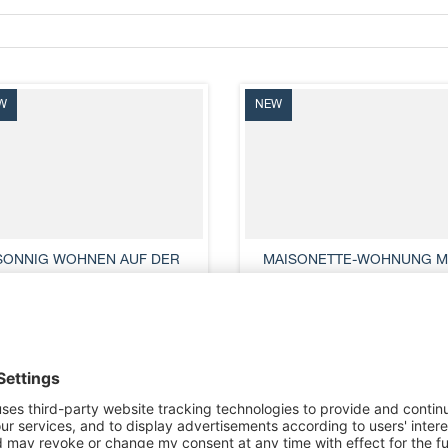
W
NEW
SONNIG WOHNEN AUF DER
MAISONETTE-WOHNUNG M
ENNSLEITE - G ...
LOGGIA - WOH ...
Steyr
Steyr
Living area
Living area
80 sqm
93 sqm