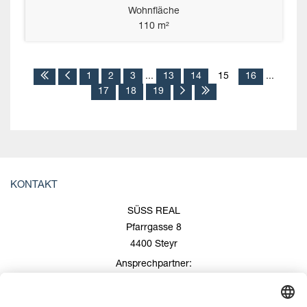
Wohnfläche
110 m²
1
2
3
...
13
14
15
16
...
17
18
19
KONTAKT
SÜSS REAL
Pfarrgasse 8
4400 Steyr
Ansprechpartner:
Roland Süss
+43 676/600 99 00