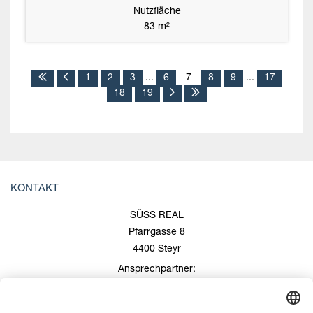
Nutzfläche
83 m²
1
2
3
...
6
7
8
9
...
17
18
19
KONTAKT
SÜSS REAL
Pfarrgasse 8
4400 Steyr
Ansprechpartner:
Roland Süss
+43 676/600 99 00