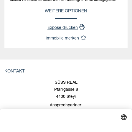
absolut vertraulich behandelt und nicht unbefugt an Dritte weitergegeben.
WEITERE OPTIONEN
Exposé drucken
Immobilie merken
KONTAKT
SÜSS REAL
Pfarrgasse 8
4400 Steyr
Ansprechpartner:
Roland Süss
+43 676/600 99 00
+43 7252/508 53