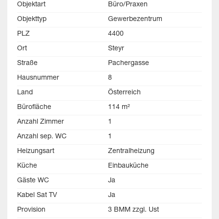
Objektart
Büro/Praxen
Objekttyp
Gewerbezentrum
PLZ
4400
Ort
Steyr
Straße
Pachergasse
Hausnummer
8
Land
Österreich
Bürofläche
114 m²
Anzahl Zimmer
1
Anzahl sep. WC
1
Heizungsart
Zentralheizung
Küche
Einbauküche
Gäste WC
Ja
Kabel Sat TV
Ja
Provision
3 BMM zzgl. Ust