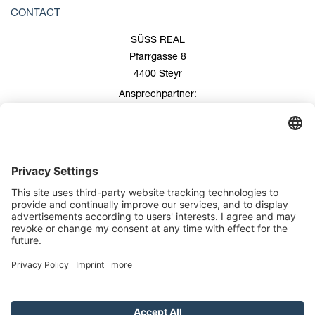
CONTACT
SÜSS REAL
Pfarrgasse 8
4400 Steyr
Ansprechpartner:
Roland Süss
+43 676/600 99 00
+43 7252/508 53
office@suess-real.at
Contact
Imprint
Privacy Policy