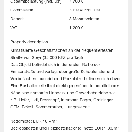
Gesamtbelastung (inkl. Ust)
7.700 €
Commission
3 BMM zzgl. Ust
Deposit
3 Monatsmieten
VAT
1.200 €
Property description
Klimatisierte Geschäftsflächen an der frequentiertesten
Straße von Steyr (35.000 KFZ pro Tag!)
Das Objekt befindet sich in der ersten Reihe der
Ennserstraße und verfügt über große Schaufenster und
Werbeflächen, ausreichend Parkplätze befinden sich davor.
Eine Bushaltestelle liegt direkt gegenüber. In unmittelbarer
Nähe sind namhafte Handels- und Gewerbebetriebe wie
z.B. Hofer, Lidl, Fressnapf, Interspar, Pagro, Greisinger,
GFM, Eckelt, Sommerhuber,... angesiedelt.
Nettomiete: EUR 10,-/m²
Betriebskosten und Heizkostenaconto: netto EUR 1,60/m²