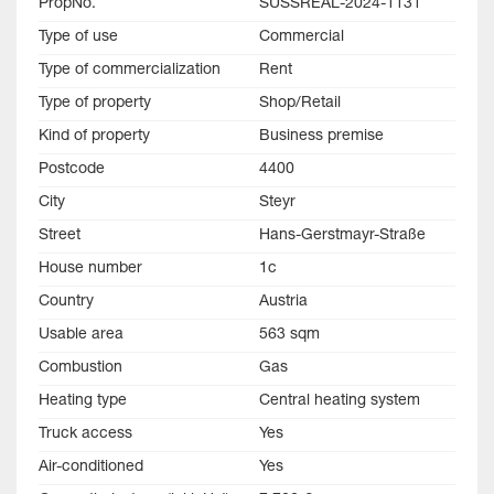
PropNo.
SÜSSREAL-2024-1131
Type of use
Commercial
Type of commercialization
Rent
Type of property
Shop/Retail
Kind of property
Business premise
Postcode
4400
City
Steyr
Street
Hans-Gerstmayr-Straße
House number
1c
Country
Austria
Usable area
563 sqm
Combustion
Gas
Heating type
Central heating system
Truck access
Yes
Air-conditioned
Yes