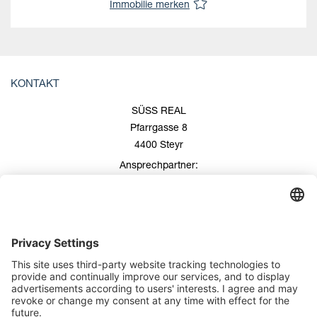
Immobilie merken
KONTAKT
SÜSS REAL
Pfarrgasse 8
4400 Steyr
Ansprechpartner:
Roland Süss
+43 676/600 99 00
+43 7252/508 53
office@suess-real.at