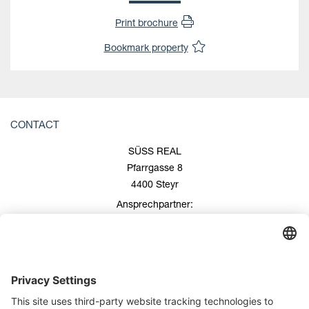
Print brochure
Bookmark property
CONTACT
SÜSS REAL
Pfarrgasse 8
4400 Steyr
Ansprechpartner:
Roland Süss
+43 676/600 99 00
+43 7252/508 53
office@suess-real.at