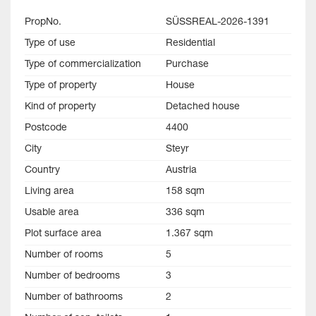
PropNo.
SÜSSREAL-2026-1391
Type of use
Residential
Type of commercialization
Purchase
Type of property
House
Kind of property
Detached house
Postcode
4400
City
Steyr
Country
Austria
Living area
158 sqm
Usable area
336 sqm
Plot surface area
1.367 sqm
Number of rooms
5
Number of bedrooms
3
Number of bathrooms
2