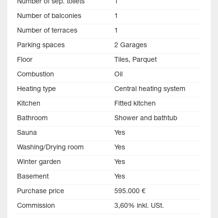
Number of sep. toilets
1
Number of balconies
1
Number of terraces
1
Parking spaces
2 Garages
Floor
Tiles, Parquet
Combustion
Oil
Heating type
Central heating system
Kitchen
Fitted kitchen
Bathroom
Shower and bathtub
Sauna
Yes
Washing/Drying room
Yes
Winter garden
Yes
Basement
Yes
Purchase price
595.000 €
Commission
3,60% inkl. USt.