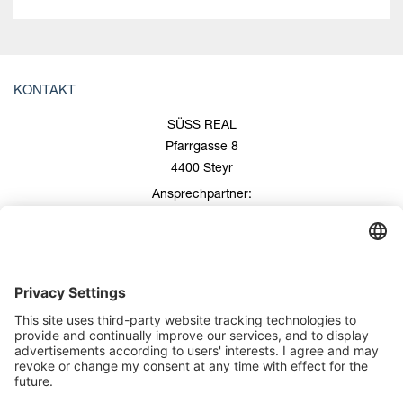
KONTAKT
SÜSS REAL
Pfarrgasse 8
4400 Steyr
Ansprechpartner:
Roland Süss
+43 676/600 99 00
+43 7252/508 53
office@suess-real.at