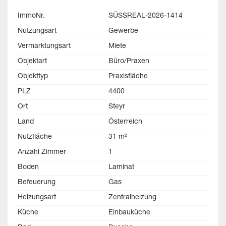
ImmoNr.
SÜSSREAL-2026-1414
Nutzungsart
Gewerbe
Vermarktungsart
Miete
Objektart
Büro/Praxen
Objekttyp
Praxisfläche
PLZ
4400
Ort
Steyr
Land
Österreich
Nutzfläche
31 m²
Anzahl Zimmer
1
Boden
Laminat
Befeuerung
Gas
Heizungsart
Zentralheizung
Küche
Einbauküche