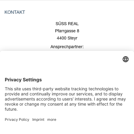
KONTAKT
SÜSS REAL
Pfarrgasse 8
4400 Steyr
Ansprechpartner:
Roland Süss
+43 676/600 99 00
+43 7252/508 53
office@suess-real.at
Kontakt
Impressum
Datenschutz