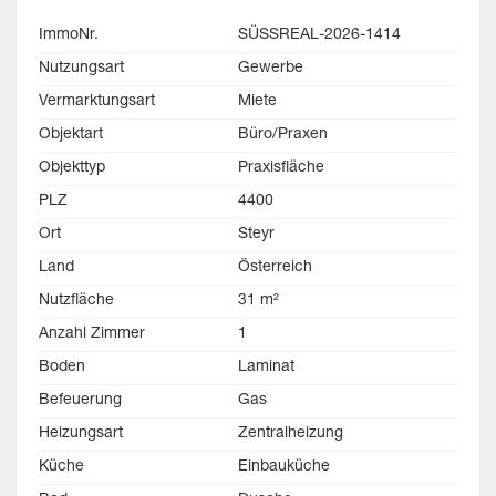
ImmoNr.
SÜSSREAL-2026-1414
Nutzungsart
Gewerbe
Vermarktungsart
Miete
Objektart
Büro/Praxen
Objekttyp
Praxisfläche
PLZ
4400
Ort
Steyr
Land
Österreich
Nutzfläche
31 m²
Anzahl Zimmer
1
Boden
Laminat
Befeuerung
Gas
Heizungsart
Zentralheizung
Küche
Einbauküche