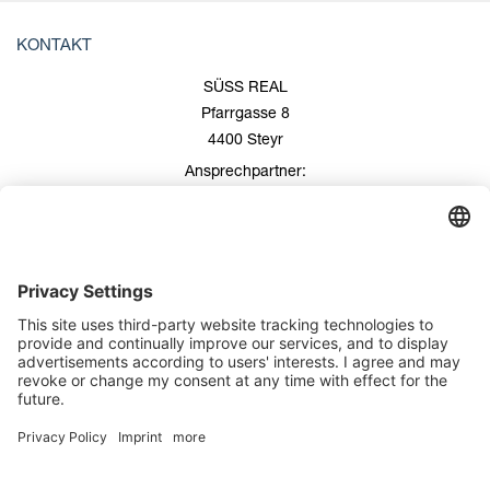
KONTAKT
SÜSS REAL
Pfarrgasse 8
4400 Steyr
Ansprechpartner:
Roland Süss
+43 676/600 99 00
+43 7252/508 53
office@suess-real.at
Kontakt
Impressum
Datenschutz