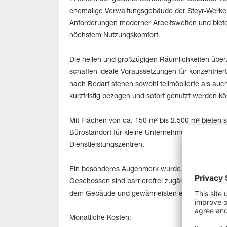
ehemalige Verwaltungsgebäude der Steyr-Werke v
Anforderungen moderner Arbeitswelten und biete
höchstem Nutzungskomfort.
Die hellen und großzügigen Räumlichkeiten über
schaffen ideale Voraussetzungen für konzentrie
nach Bedarf stehen sowohl teilmöblierte als auch
kurzfristig bezogen und sofort genutzt werden k
Mit Flächen von ca. 150 m² bis 2.500 m² bieten s
Bürostandort für kleine Unternehmen bis hin zu
Dienstleistungszentren.
Ein besonderes Augenmerk wurde auf die Erreichb
Geschossen sind barrierefrei zugänglich. Parkplätz
dem Gebäude und gewährleisten eine komfortable
Monatliche Kosten: