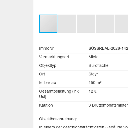
ImmoNr.
SÜSSREAL-2026-14
Vermarktungsart
Miete
Objekttyp
Bürofläche
Ort
Steyr
teilbar ab
150 m²
Gesamtbelastung (inkl.
12 €
Ust)
Kaution
3 Bruttomonatsmiete
Objektbeschreibung:
In einem der geschichtsträchtigsten Gebäude von