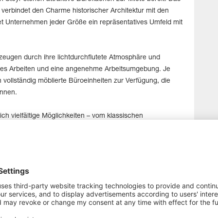
erbindet den Charme historischer Architektur mit den
t Unternehmen jeder Größe ein repräsentatives Umfeld mit
zeugen durch ihre lichtdurchflutete Atmosphäre und
rtes Arbeiten und eine angenehme Arbeitsumgebung. Je
 vollständig möblierte Büroeinheiten zur Verfügung, die
önnen.
ich vielfältige Möglichkeiten – vom klassischen
 großzügigen Flächenlösungen für größere Betriebe oder
arkeit gelegt: Sämtliche Büroflächen auf allen vier
e (monatl. netto € 20,-/Stellplatz) befinden sich direkt vor
 Anreise für Mitarbeiter und Kunden.