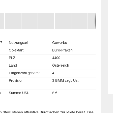
27
Nutzungsart
Gewerbe
Objektart
Büro/Praxen
PLZ
4400
Land
Österreich
Etagenzahl gesamt
4
Provision
3 BMM zzgl. Ust
n
Summe USt.
2 €
 Steyr stehen attraktive Büroflächen zur Miete bereit. Das