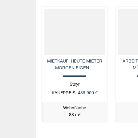
MIETKAUF! HEUTE MIETER
ARBEI
MORGEN EIGEN ...
MÜ
Steyr
KAUFPREIS:
439.900 €
Wohnfläche
88 m²