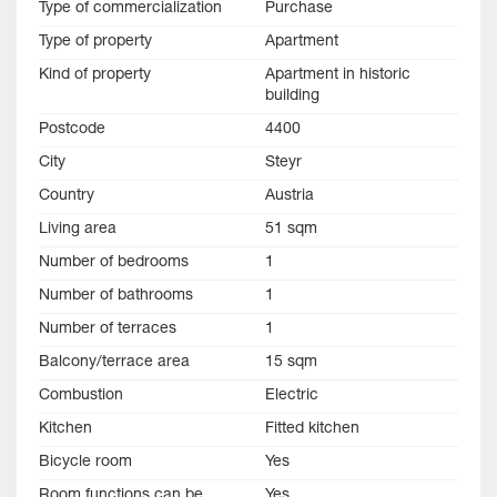
Type of commercialization
Purchase
Type of property
Apartment
Kind of property
Apartment in historic
building
Postcode
4400
City
Steyr
Country
Austria
Living area
51 sqm
Number of bedrooms
1
Number of bathrooms
1
Number of terraces
1
Balcony/terrace area
15 sqm
Combustion
Electric
Kitchen
Fitted kitchen
Bicycle room
Yes
Room functions can be
Yes