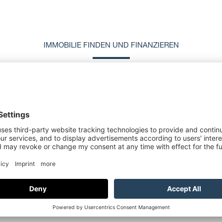
IMMOBILIE FINDEN UND FINANZIEREN
stellen gerne den Kontakt zu Finanzpartnern her, die sich mit Immobil
n sich bewährt und stehen gerne für eine Beratung zur Verfügung. So
tner bei
SÜSS REAL
.
TIPPS UND ASPEKTE FÜR DIE KREDITWAHL
em Finanzierungsberater. Dennoch können wir Ihnen vorab Tipps für
wei Faktoren, die eine Finanzierung beeinflussen. Weiters sorgen eine