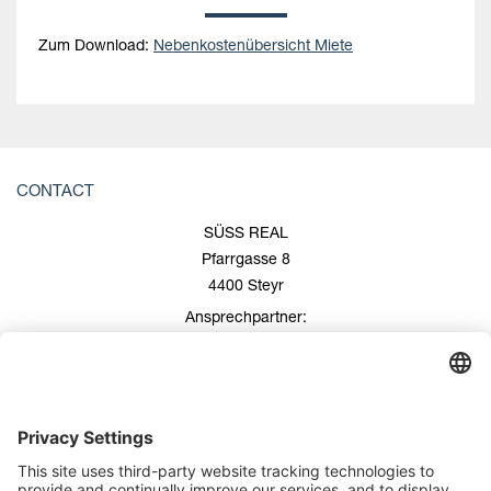
Zum Download:
Nebenkostenübersicht Miete
CONTACT
SÜSS REAL
Pfarrgasse 8
4400 Steyr
Ansprechpartner:
Roland Süss
+43 676/600 99 00
+43 7252/508 53
office@suess-real.at