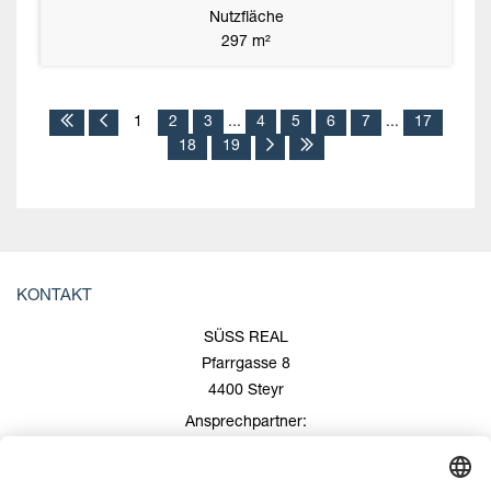
Nutzfläche
297 m²
1
2
3
...
4
5
6
7
...
17
18
19
KONTAKT
SÜSS REAL
Pfarrgasse 8
4400 Steyr
Ansprechpartner:
Roland Süss
+43 676/600 99 00