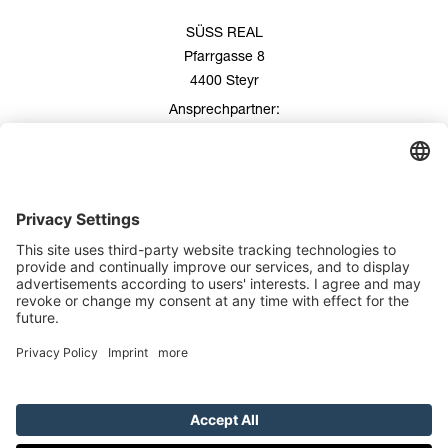
SÜSS REAL
Pfarrgasse 8
4400 Steyr
Ansprechpartner:
Roland Süss
+43 676/600 99 00
+43 7252/508 53
office@suess-real.at
Kontakt
Impressum
Datenschutz
SÜSS REAL - COPYRIGHT 2026